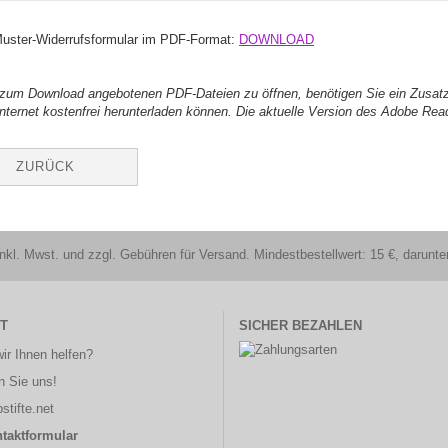
uster-Widerrufsformular im PDF-Format:
DOWNLOAD
zum Download angebotenen PDF-Dateien zu öffnen, benötigen Sie ein Zusat
Internet kostenfrei herunterladen können. Die aktuelle Version des Adobe Rea
ZURÜCK
nkl. Mwst. und zzgl. Gebühren für Versand. Mindestbestellwert: 15 €, darun
T
SICHER BEZAHLEN
ir Ihnen helfen?
n Sie uns!
stifte.net
taktformular