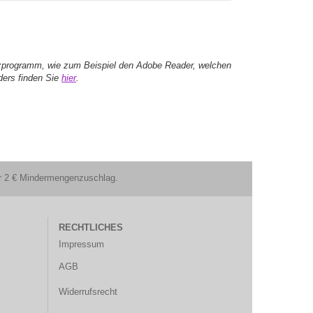
zprogramm, wie zum Beispiel den Adobe Reader, welchen
ders finden Sie
hier
.
ter 2 € Mindermengenzuschlag.
RECHTLICHES
Impressum
AGB
Widerrufsrecht