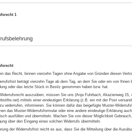
fsrecht 1
rufsbelehrung
fsrecht
en das Recht, binnen vierzehn Tagen ohne Angabe von Gründen diesen Vertra
rrufsfrist beträgt vierzehn Tage ab dem Tag, an dem Sie oder ein von Ihnen ben
dung oder das letzte Stück in Besitz genommen haben bzw. hat.
Widerrufsrecht auszuüben, müssen Sie uns (Anja Fuhrbach, Akazienweg 15, 
bstifte.net) mittels einer eindeutigen Erklärung (z.B. ein mit der Post versan
 zu widerrufen, informieren. Sie können dafür das beigefügte Muster-Widerrufs
nen das Muster-Widerrufsformular oder eine andere eindeutige Erklärung auch a
nisch ausfüllen und übermitteln. Machen Sie von dieser Möglichkeit Gebrauch, 
gung über den Eingang eines solchen Widerrufs übermitteln.
rung der Widerrufsfrist reicht es aus, dass Sie die Mitteilung über die Ausübu