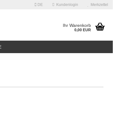
DE
Kundenlogin
Merkzettel
Ihr Warenkorb
0,00 EUR
E
erstellen
ort vergessen?