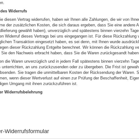
en.
 des Widerrufs
e diesen Vertrag widerrufen, haben wir Ihnen alle Zahlungen, die wir von Ihnen
e der zusätzlichen Kosten, die sich daraus ergeben, dass Sie eine andere Ar
dlieferung gewählt haben), unverzüglich und spätestens binnen vierzehn Tag
ren Widerruf dieses Vertrags bei uns eingegangen ist. Für diese Rückzahlung 
glichen Transaktion eingesetzt haben, es sei denn, mit Ihnen wurde ausdrückl
egen dieser Rückzahlung Entgelte berechnet. Wir können die Rückzahlung ver
s Sie den Nachweis erbracht haben, dass Sie die Waren zurückgesandt haben, 
en die Waren unverzüglich und in jedem Fall spätestens binnen vierzehn Tag
s unterrichten, an uns zurückzusenden oder zu übergeben. Die Frist ist gewahr
bsenden. Sie tragen die unmittelbaren Kosten der Rücksendung der Waren. S
en, wenn dieser Wertverlust auf einen zur Prüfung der Beschaffenheit, Eige
igen Umgang mit ihnen zurückzuführen ist.
er Widerrufsbelehrung
r-Widerrufsformular