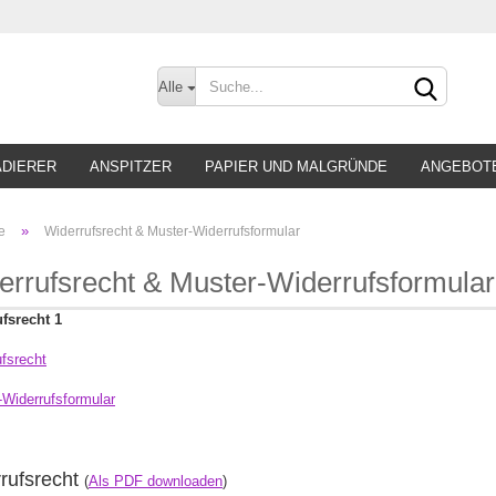
Sprache auswählen
Alle
Lieferland
ADIERER
ANSPITZER
PAPIER UND MALGRÜNDE
ANGEBOT
»
e
Widerrufsrecht & Muster-Widerrufsformular
errufsrecht & Muster-Widerrufsformular
fsrecht 1
Konto 
Passw
fsrecht
-Widerrufsformular
rufsrecht
(
Als PDF downloaden
)