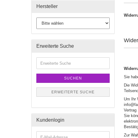
Hersteller
Widerru
Wider
Erweiterte Suche
Widerru
Sie hab
SUCHEN
Die Wide
Teilsen
ERWEITERTE SUCHE
Um Ihr 
info@far
Vertrag
Sie kön
Kundenlogin
elektro
Bestäti
Zur Wah