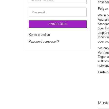
absend
Folgen
Wenn Si
Ausnahm
Standar
ANMELDEN
über Ih
ursprün
Konto erstellen
Ihnen w
Passwort vergessen?
oder bi
Sie hab
Vertrag
Tagen a
aufkomm
notwend
Ende d
Muste