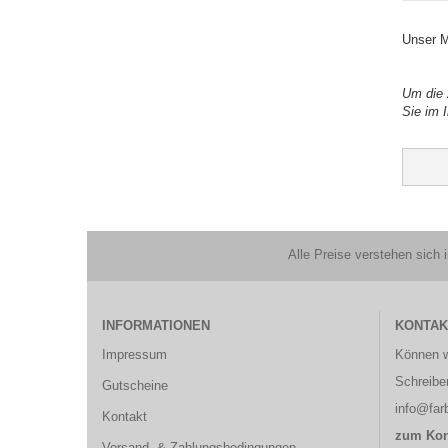
Unser M
Um die 
Sie im 
Alle Preise verstehen sich i
INFORMATIONEN
KONTAK
Impressum
Können w
Schreibe
Gutscheine
info@farb
Kontakt
zum Kon
Versand- & Zahlungsbedingungen