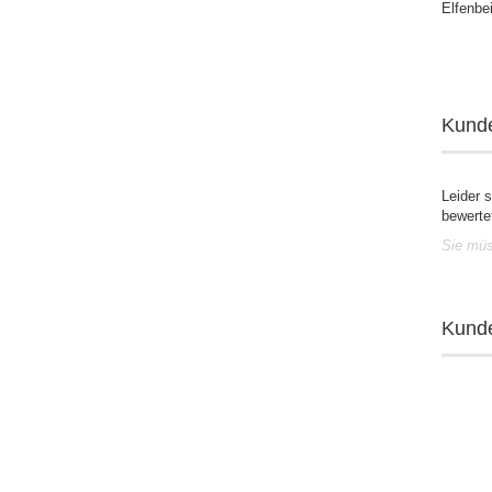
Elfenbe
Kund
Leider 
bewerte
Sie müs
Kunde