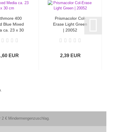
athmore 400
Prismacolor Col-
Prismac
d Blue Mixed
Erase Light Green
Erase In
a ca. 23 x 30
| 20052
20
cm
1,60 EUR
2,39 EUR
2,3
.
ter 2 € Mindermengenzuschlag.