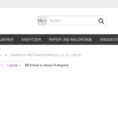
Sprache auswählen
Alle
Lieferland
ADIERER
ANSPITZER
PAPIER UND MALGRÜNDE
ANGEBOT
»
e
Strathmore 400 Drawing Medium | ca. 23 x 30 cm
 »
Letzter »
18
Artikel in dieser Kategorie
Konto 
Passw