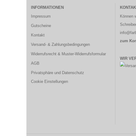
INFORMATIONEN
KONTAK
Impressum
Können w
Schreibe
Gutscheine
info@farb
Kontakt
zum Kon
Versand- & Zahlungsbedingungen
Widerrufsrecht & Muster-Widerrufsformular
WIR VE
AGB
Privatsphäre und Datenschutz
Cookie Einstellungen