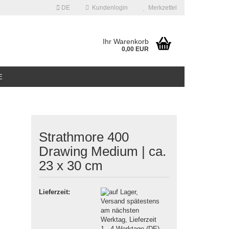
DE
Kundenlogin
Merkzettel
Ihr Warenkorb
0,00 EUR
E
Strathmore 400
Drawing Medium | ca.
erstellen
23 x 30 cm
ort vergessen?
Lieferzeit: