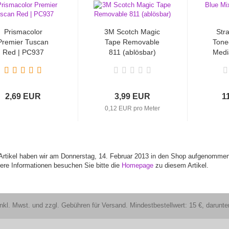
Prismacolor
3M Scotch Magic
Str
Premier Tuscan
Tape Removable
Tone
Red | PC937
811 (ablösbar)
Medi
2,69 EUR
3,99 EUR
1
0,12 EUR pro Meter
Artikel haben wir am Donnerstag, 14. Februar 2013 in den Shop aufgenommen
tere Informationen besuchen Sie bitte die
Homepage
zu diesem Artikel.
nkl. Mwst. und zzgl. Gebühren für Versand. Mindestbestellwert: 15 €, darun