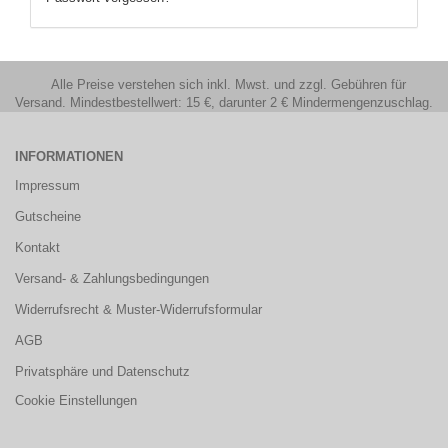
Alle Preise verstehen sich inkl. Mwst. und zzgl. Gebühren für
Versand. Mindestbestellwert: 15 €, darunter 2 € Mindermengenzuschlag.
INFORMATIONEN
Impressum
Gutscheine
Kontakt
Versand- & Zahlungsbedingungen
Widerrufsrecht & Muster-Widerrufsformular
AGB
Privatsphäre und Datenschutz
Cookie Einstellungen