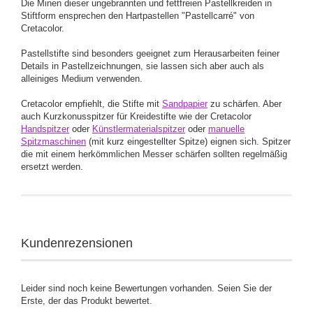
Die Minen dieser ungebrannten und fettfreien Pastellkreiden in
Stiftform ensprechen den Hartpastellen "Pastellcarré" von
Cretacolor.
Pastellstifte sind besonders geeignet zum Herausarbeiten feiner
Details in Pastellzeichnungen, sie lassen sich aber auch als
alleiniges Medium verwenden.
Cretacolor empfiehlt, die Stifte mit
Sandpapier
zu schärfen. Aber
auch Kurzkonusspitzer für Kreidestifte wie der Cretacolor
Handspitzer
oder
Künstlermaterialspitzer
oder
manuelle
Spitzmaschinen
(mit kurz eingestellter Spitze) eignen sich. Spitzer
die mit einem herkömmlichen Messer schärfen sollten regelmäßig
ersetzt werden.
Kundenrezensionen
Leider sind noch keine Bewertungen vorhanden. Seien Sie der
Erste, der das Produkt bewertet.